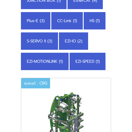
JUNCTION BOX (1)
EtherCAT (4)
Plus-E (3)
CC-Link (1)
HS (1)
S-SERVO II (3)
EZI-IO (2)
EZI-MOTIONLINK (1)
EZI-SPEED (1)
แบรนด์ : CRG