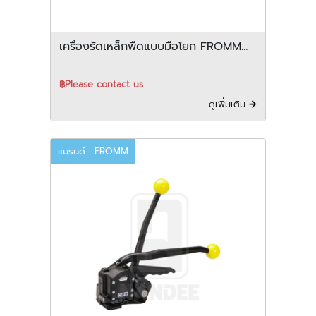
เครื่องรัดเหล็กพืดแบบมือโยก FROMM
รุ่น A338
฿Please contact us
ดูเพิ่มเติม
แบรนด์ : FROMM