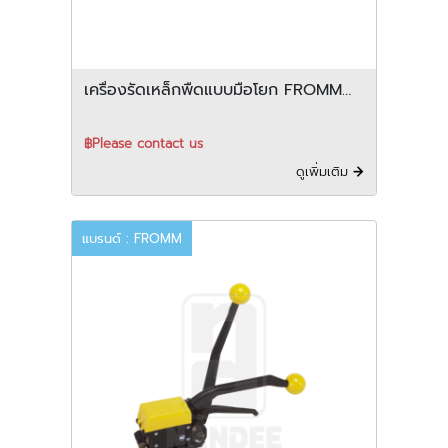
เครื่องรัดเหล็กพืดแบบมือโยก FROMM
รุ่น A337
฿Please contact us
ดูเพิ่มเติม
แบรนด์ : FROMM