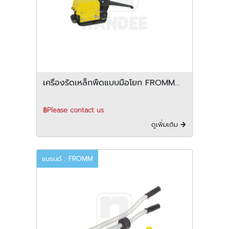
เครื่องรัดเหล็กพืดแบบมือโยก FROMM
รุ่น A332
฿Please contact us
ดูเพิ่มเติม
แบรนด์ : FROMM