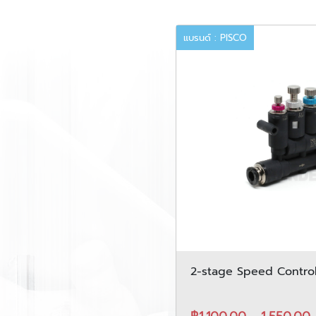
แบรนด์ : PISCO
2-stage Speed Controll
BJSU series