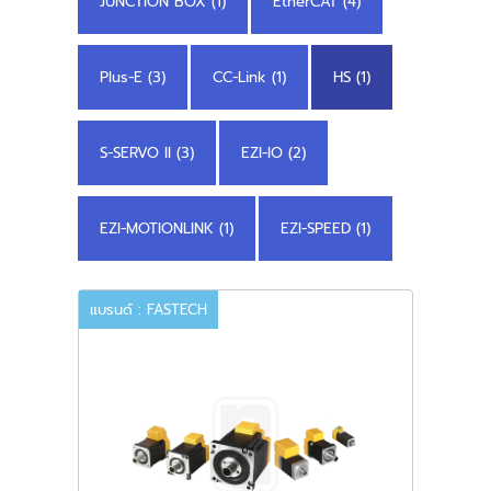
JUNCTION BOX (1)
EtherCAT (4)
Plus-E (3)
CC-Link (1)
HS (1)
S-SERVO II (3)
EZI-IO (2)
EZI-MOTIONLINK (1)
EZI-SPEED (1)
แบรนด์ : FASTECH