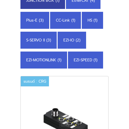
JUNCTION BOX (1)
EtherCAT (4)
Plus-E (3)
CC-Link (1)
HS (1)
S-SERVO II (3)
EZI-IO (2)
EZI-MOTIONLINK (1)
EZI-SPEED (1)
แบรนด์ : CRG