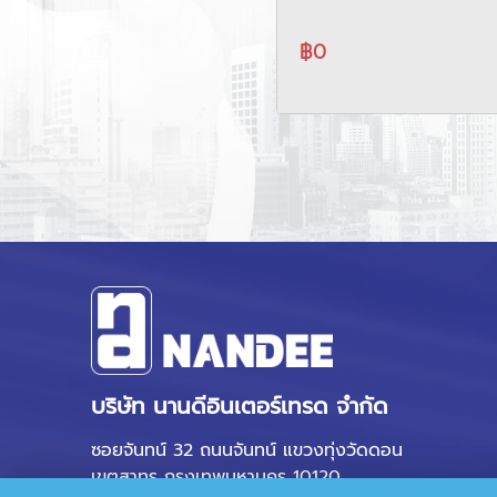
series
฿0
บริษัท นานดีอินเตอร์เทรด จำกัด
ซอยจันทน์ 32 ถนนจันทน์ แขวงทุ่งวัดดอน
เขตสาทร กรุงเทพมหานคร 10120