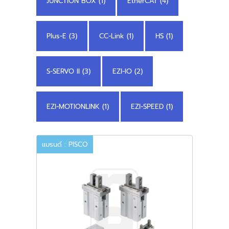
JUNCTION BOX (1)
EtherCAT (4)
Plus-E (3)
CC-Link (1)
HS (1)
S-SERVO II (3)
EZI-IO (2)
EZI-MOTIONLINK (1)
EZI-SPEED (1)
แบรนด์ : PISCO