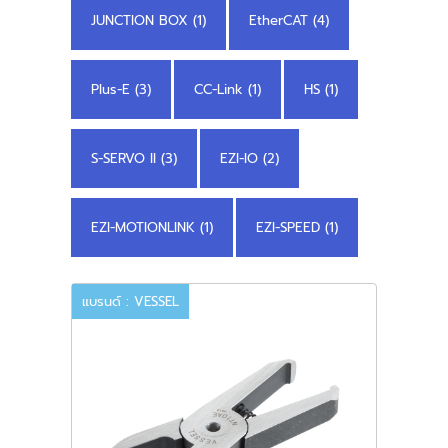
JUNCTION BOX (1)
EtherCAT (4)
Plus-E (3)
CC-Link (1)
HS (1)
S-SERVO II (3)
EZI-IO (2)
EZI-MOTIONLINK (1)
EZI-SPEED (1)
แบรนด์ : VESSEL