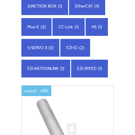
JUNCTION BOX (1)
EtherCAT (4)
Plus-E (3)
CC-Link (1)
HS (1)
S-SERVO II (3)
EZI-IO (2)
EZI-MOTIONLINK (1)
EZI-SPEED (1)
แบรนด์ : CRG