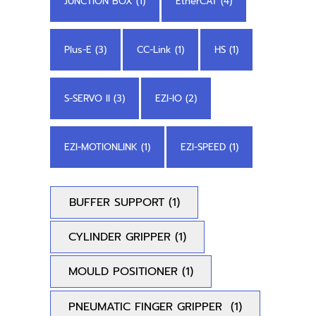
JUNCTION BOX (1)
EtherCAT (4)
Plus-E (3)
CC-Link (1)
HS (1)
S-SERVO II (3)
EZI-IO (2)
EZI-MOTIONLINK (1)
EZI-SPEED (1)
BUFFER SUPPORT
(1)
CYLINDER GRIPPER
(1)
MOULD POSITIONER
(1)
PNEUMATIC FINGER GRIPPER
(1)