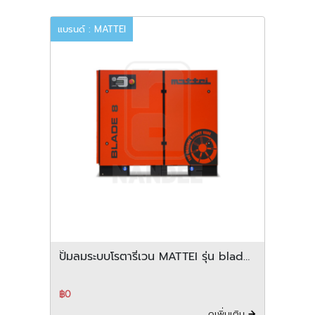
แบรนด์ : MATTEI
ปั๊มลมระบบโรตารี่เวน MATTEI รุ่น blade
8 12 series
฿0
ดูเพิ่มเติม