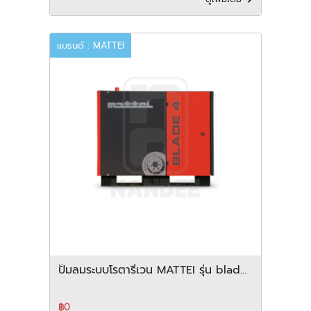
แบรนด์ : MATTEI
ปั๊มลมระบบโรตารี่เวน MATTEI รุ่น blade
4 5 7 11 series
฿0