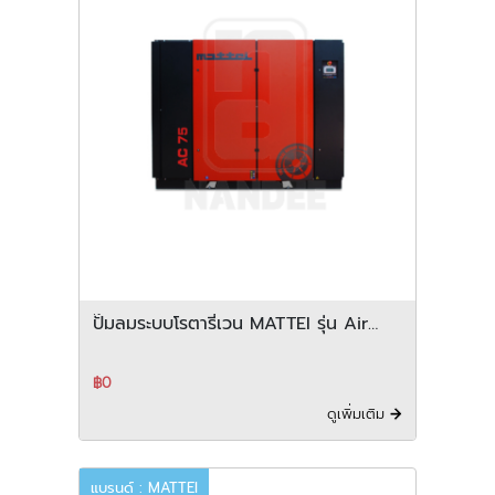
ปั๊มลมระบบโรตารี่เวน MATTEI รุ่น Air
centre 55 75 90 series
฿0
ดูเพิ่มเติม
แบรนด์ : MATTEI