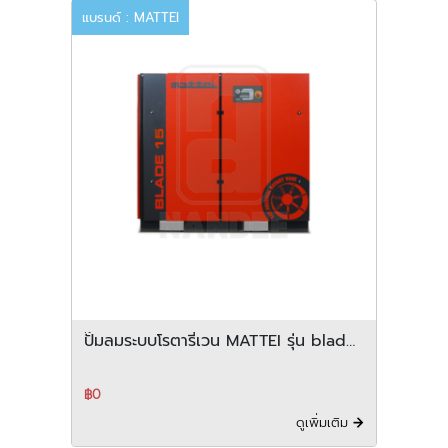
แบรนด์ : MATTEI
ปั๊มลมระบบโรตารี่เวน MATTEI รุ่น blade
15 18 22 series
฿0
ดูเพิ่มเติม