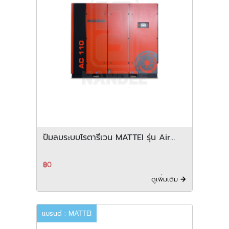
ปั๊มลมระบบโรตารี่เวน MATTEI รุ่น Air
centre 110 132 series
฿0
ดูเพิ่มเติม
แบรนด์ : MATTEI