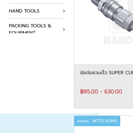
HAND TOOLS
PACKING TOOLS &
EQUIPMENT
AUTOMATION
COMPONENTS
HYDRAULICS SYSTEM
ข้อต่อสวมเร็ว SUPER C
AIR COMPRESSOR
฿85.00 - 630.00
STATIC SOLUTIONS
SUPPLIES
แบรนด์ : NITTO KOHKI