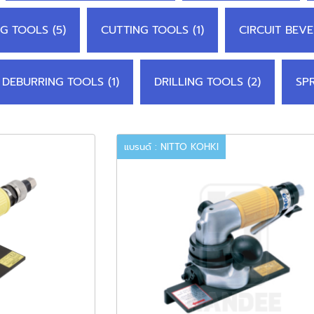
NG TOOLS (5)
CUTTING TOOLS (1)
CIRCUIT BEVE
DEBURRING TOOLS (1)
DRILLING TOOLS (2)
SP
แบรนด์ : NITTO KOHKI