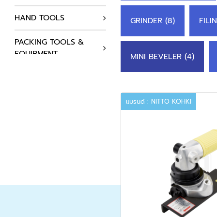
HAND TOOLS
GRINDER (8)
FILI
PACKING TOOLS &
EQUIPMENT
MINI BEVELER (4)
AUTOMATION
COMPONENTS
แบรนด์ : NITTO KOHKI
HYDRAULICS SYSTEM
AIR COMPRESSOR
STATIC SOLUTIONS
SUPPLIES