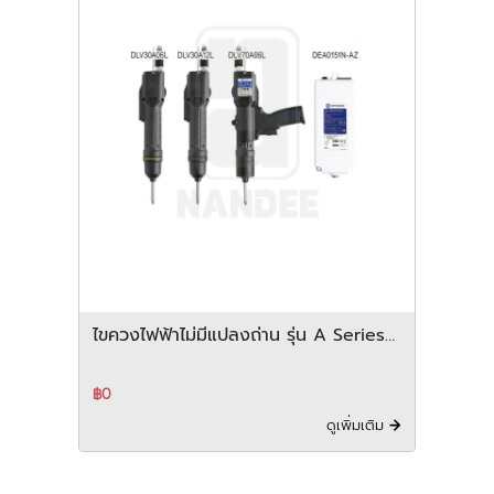
ไขควงไฟฟ้าไม่มีแปลงถ่าน รุ่น A Series
(Low Voltage Type [DC])
DLV30A/45A/70A
฿0
ดูเพิ่มเติม