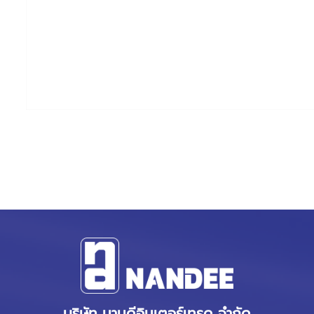
บริษัท นานดีอินเตอร์เทรด จำกัด