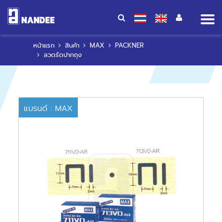
Op
me
หน้าแรก
สินค้า
MAX
PACKNER
ลวดรัดปากถุง
แบรนด์ : MAX