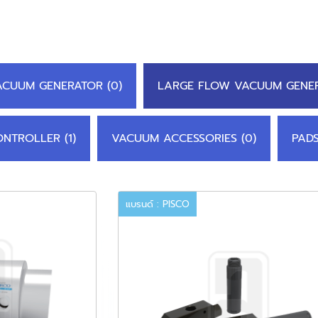
ACUUM GENERATOR (0)
LARGE FLOW VACUUM GENER
NTROLLER (1)
VACUUM ACCESSORIES (0)
PADS
แบรนด์ : PISCO