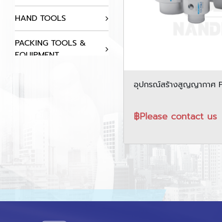
HAND TOOLS
PACKING TOOLS &
EQUIPMENT
AUTOMATION
อุปกรณ์สร้างสูญญากาศ P
COMPONENTS
series
฿Please contact us
HYDRAULICS SYSTEM
AIR COMPRESSOR
STATIC SOLUTIONS
SUPPLIES