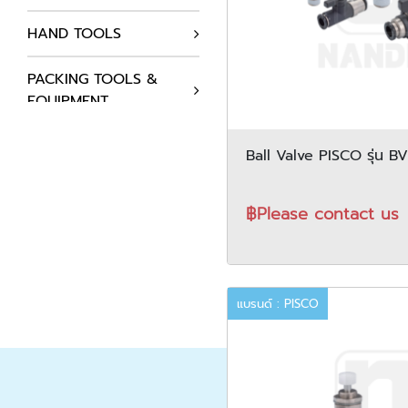
HAND TOOLS
PACKING TOOLS &
EQUIPMENT
AUTOMATION
Ball Valve PISCO รุ่น B
COMPONENTS
฿Please contact us
HYDRAULICS SYSTEM
AIR COMPRESSOR
STATIC SOLUTIONS
แบรนด์ : PISCO
SUPPLIES