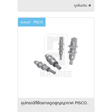
ดูเพิ่มเติม
แบรนด์ : PISCO
อุปกรณ์ที่ยืดยางดูดสูญญากาศ PISCO
รุ่น VP-CLF series