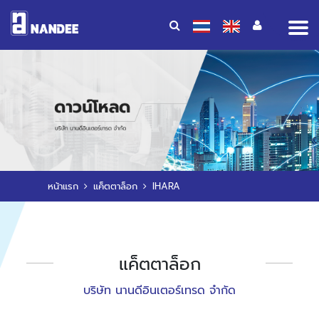
Op
me
หน้าแรก
แค็ตตาล็อก
IHARA
แค็ตตาล็อก
บริษัท นานดีอินเตอร์เทรด จำกัด