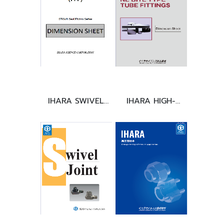
IHARA SWIVEL
IHARA HIGH-
JOINT
PRESSURE
THREADED
SOCKET-WELD
FITTING