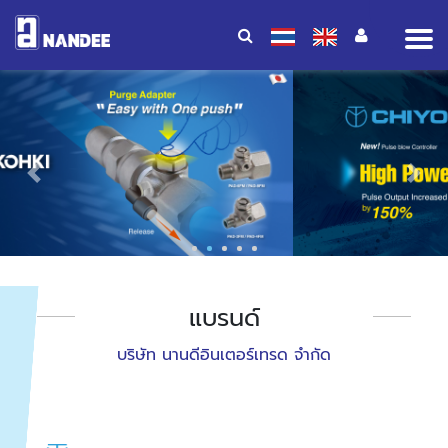
Op
me
Previous
Nex
แบรนด์
บริษัท นานดีอินเตอร์เทรด จำกัด