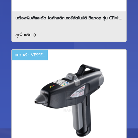
เครื่องพิมพ์และตัด ไดคัทสติกเกอร์อัตโนมัติ Bepop รุ่น CPM-
200GM-MBN
ดูเพิ่มเติม
แบรนด์ : VESSEL